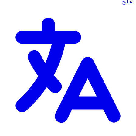
تشليح