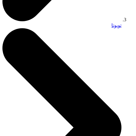
تويوتا