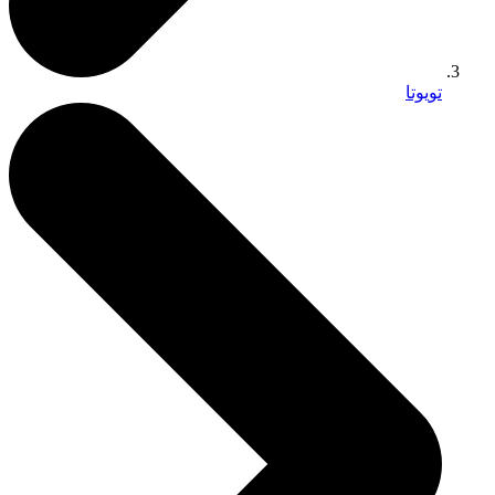
تويوتا