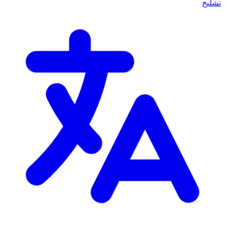
تشليح