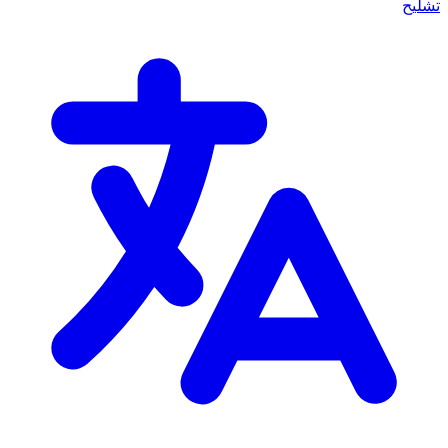
تشليح