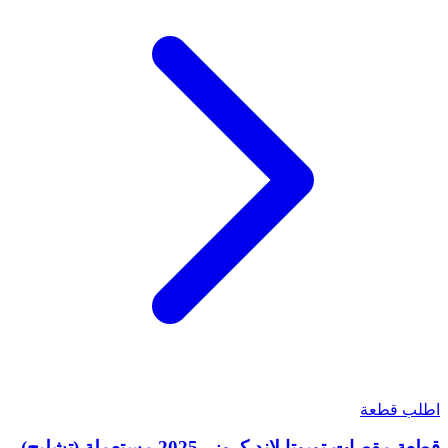
اطلب قطعة
قطعة مقصات تويوتا لاند كروزر 2025 مستعملة (تشليح)