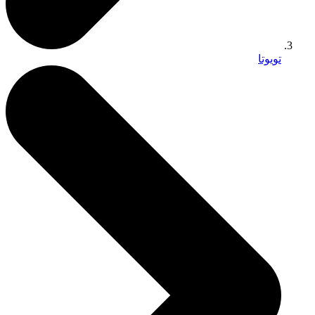
تويوتا