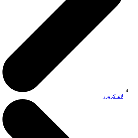
لاند كروزر