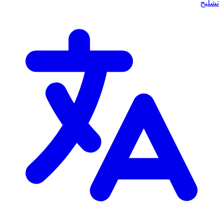
تشليح