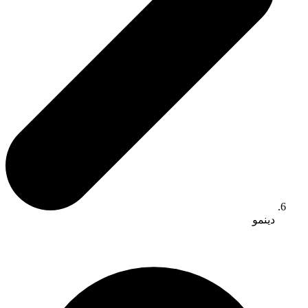
دينمو