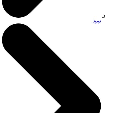
تويوتا