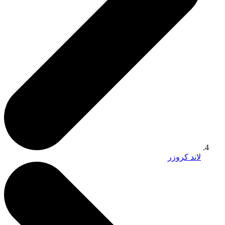
لاند كروزر