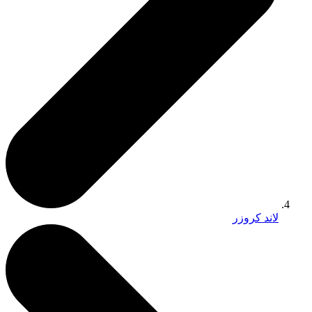
لاند كروزر