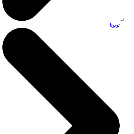
تويوتا