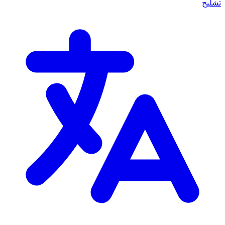
تشليح