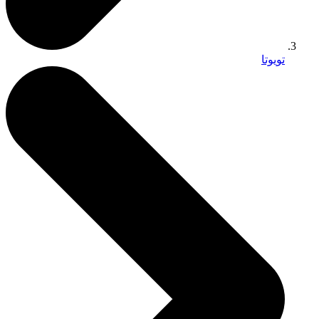
تويوتا