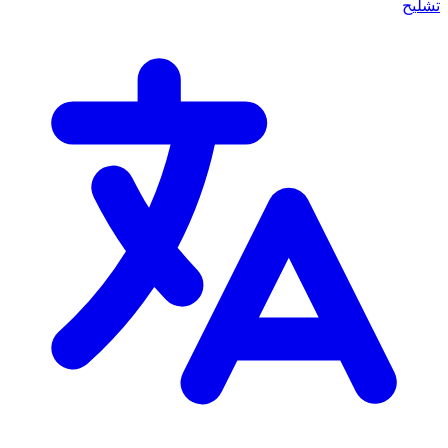
تشليح