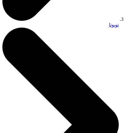
تويوتا