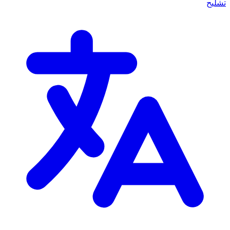
تشليح