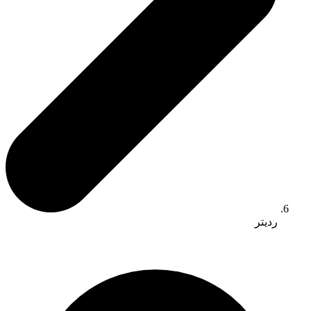
رديتر