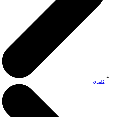
كامري