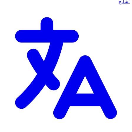
تشليح