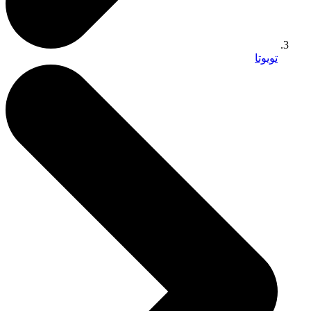
تويوتا