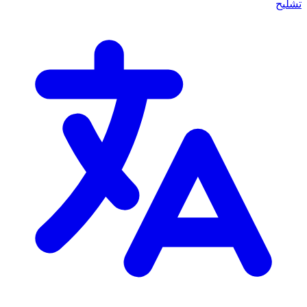
تشليح