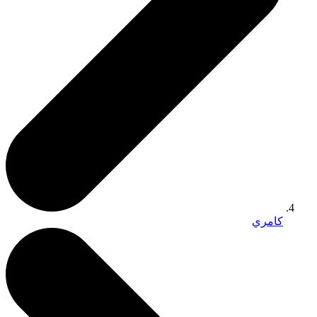
كامري