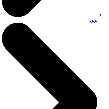
تويوتا