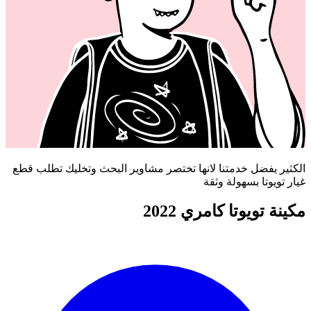
الكثير يفضل خدمتنا لانها تختصر مشاوير البحث وتخليك تطلب قطع
غيار تويوتا بسهولة وثقة
مكينة تويوتا كامري 2022