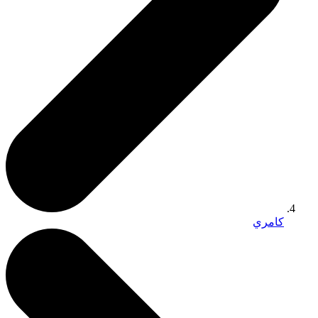
كامري