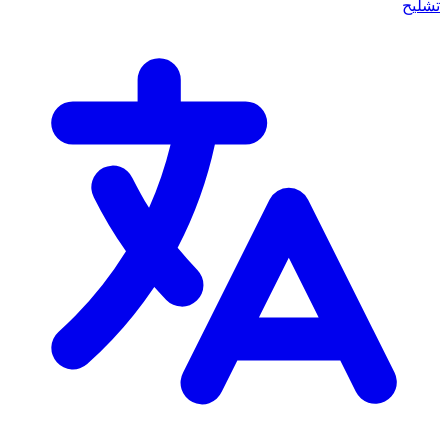
تشليح