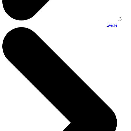
تويوتا