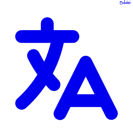
تشليح