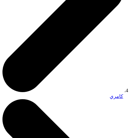
كامري