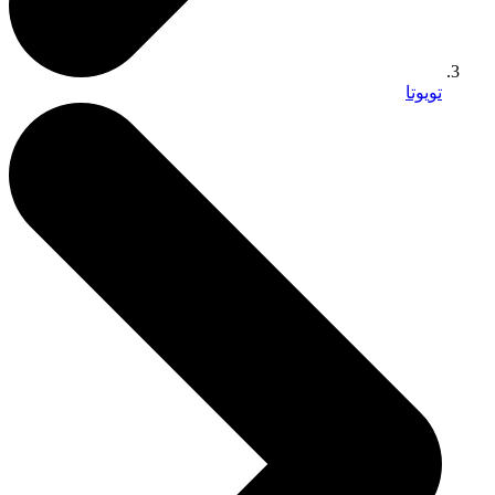
تويوتا