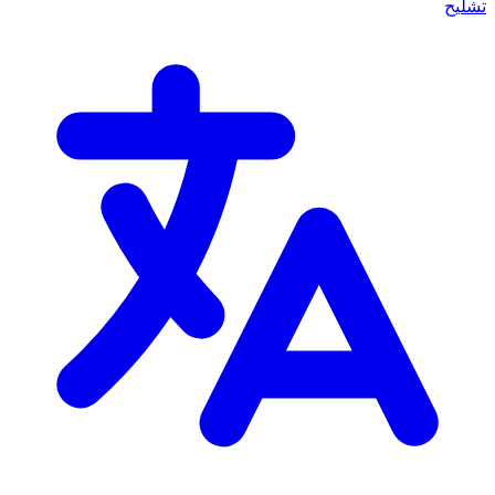
تشليح