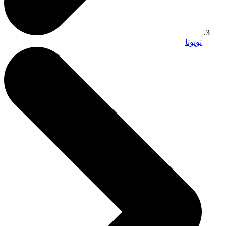
تويوتا