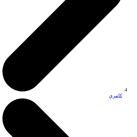
كامري