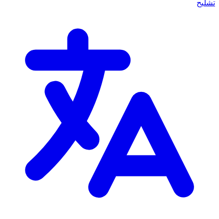
تشليح