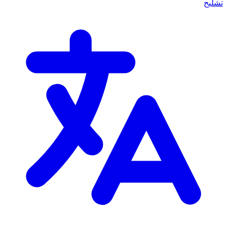
تشليح