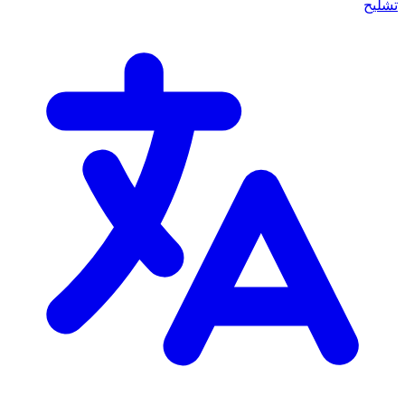
تشليح