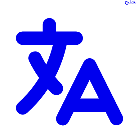
تشليح