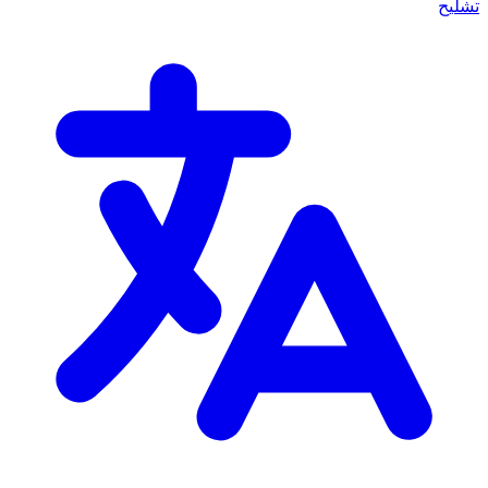
تشليح