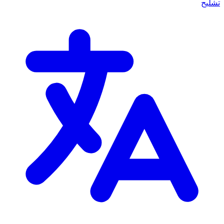
تشليح