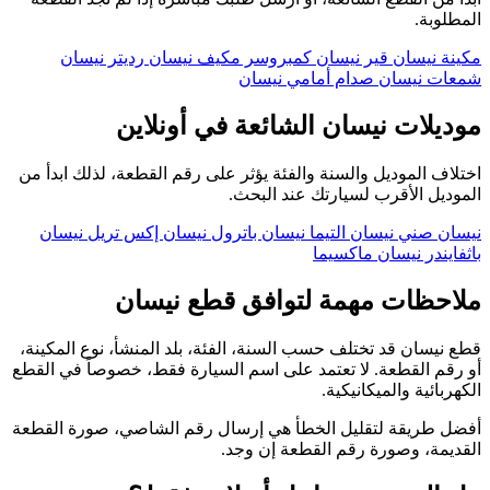
المطلوبة.
مكينة نيسان
قير نيسان
كمبروسر مكيف نيسان
رديتر نيسان
شمعات نيسان
صدام أمامي نيسان
موديلات نيسان الشائعة في أونلاين
اختلاف الموديل والسنة والفئة يؤثر على رقم القطعة، لذلك ابدأ من
الموديل الأقرب لسيارتك عند البحث.
نيسان صني
نيسان التيما
نيسان باترول
نيسان إكس تريل
نيسان
باثفايندر
نيسان ماكسيما
ملاحظات مهمة لتوافق قطع نيسان
قطع نيسان قد تختلف حسب السنة، الفئة، بلد المنشأ، نوع المكينة،
أو رقم القطعة. لا تعتمد على اسم السيارة فقط، خصوصاً في القطع
الكهربائية والميكانيكية.
أفضل طريقة لتقليل الخطأ هي إرسال رقم الشاصي، صورة القطعة
القديمة، وصورة رقم القطعة إن وجد.