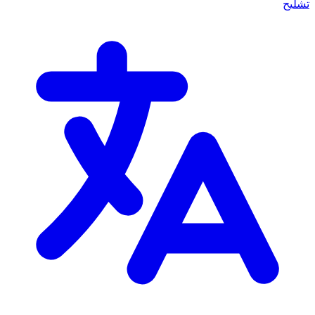
تشليح