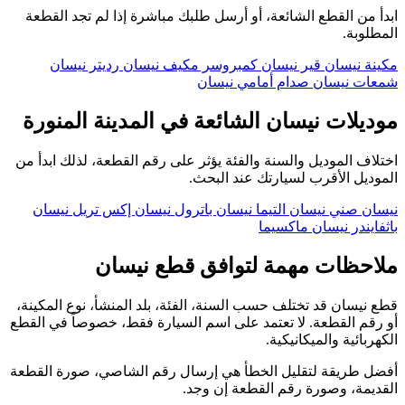
ابدأ من القطع الشائعة، أو أرسل طلبك مباشرة إذا لم تجد القطعة
المطلوبة.
مكينة نيسان
قير نيسان
كمبروسر مكيف نيسان
رديتر نيسان
شمعات نيسان
صدام أمامي نيسان
موديلات نيسان الشائعة في المدينة المنورة
اختلاف الموديل والسنة والفئة يؤثر على رقم القطعة، لذلك ابدأ من
الموديل الأقرب لسيارتك عند البحث.
نيسان صني
نيسان التيما
نيسان باترول
نيسان إكس تريل
نيسان
باثفايندر
نيسان ماكسيما
ملاحظات مهمة لتوافق قطع نيسان
قطع نيسان قد تختلف حسب السنة، الفئة، بلد المنشأ، نوع المكينة،
أو رقم القطعة. لا تعتمد على اسم السيارة فقط، خصوصاً في القطع
الكهربائية والميكانيكية.
أفضل طريقة لتقليل الخطأ هي إرسال رقم الشاصي، صورة القطعة
القديمة، وصورة رقم القطعة إن وجد.