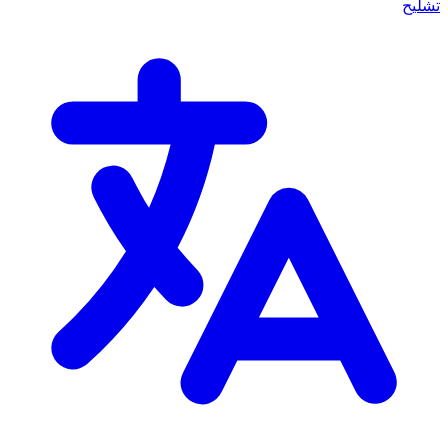
تشليح