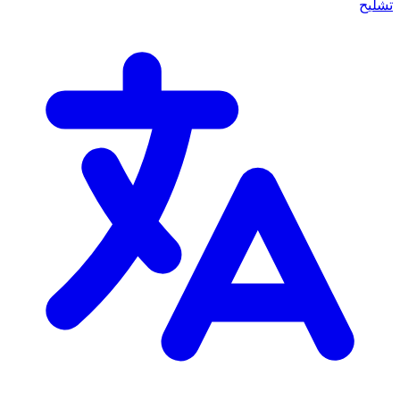
تشليح