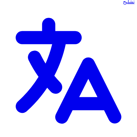
تشليح