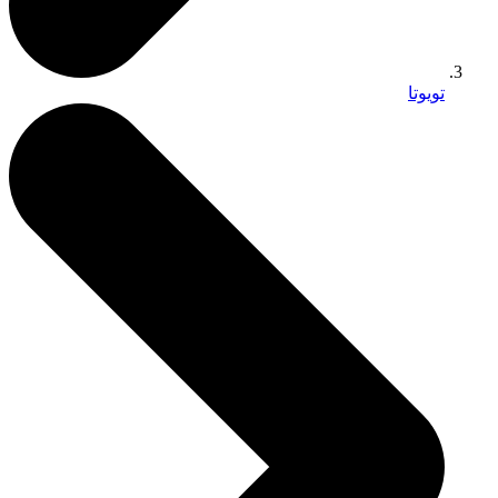
تويوتا