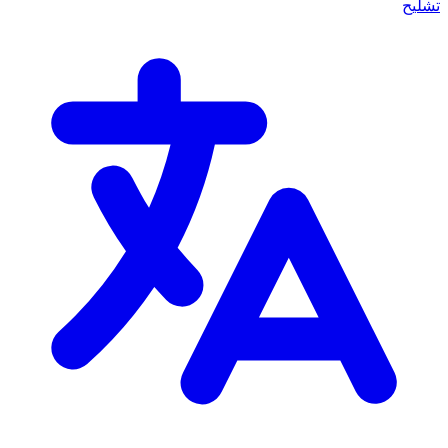
تشليح