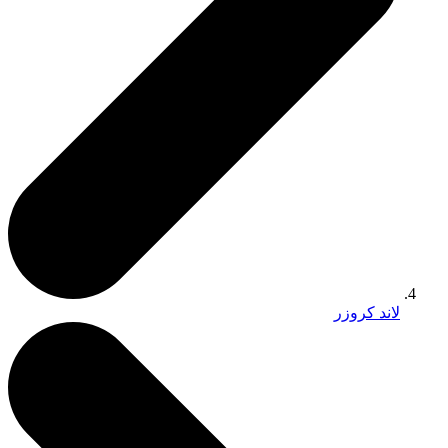
لاند كروزر