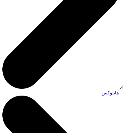
هايلوكس