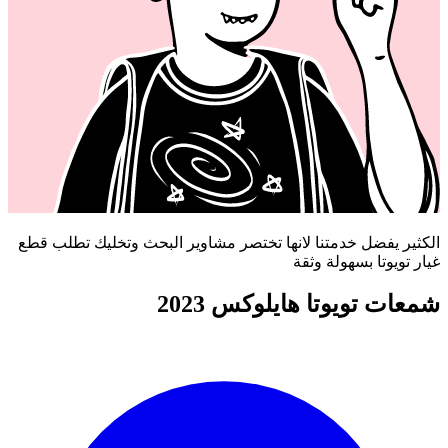
الكثير يفضل خدمتنا لانها تختصر مشاوير البحث وتخليك تطلب قطع
غيار تويوتا بسهولة وثقة
شمعات تويوتا هايلوكس 2023