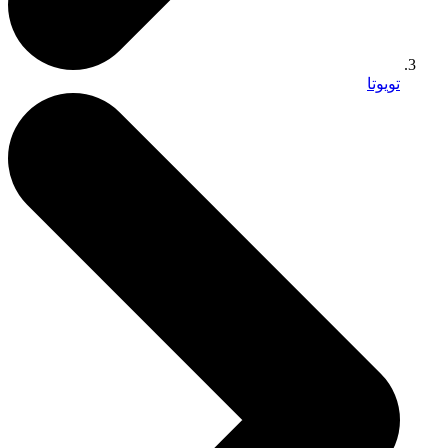
تويوتا