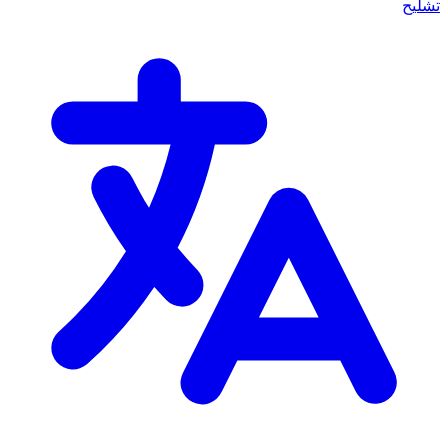
تشليح