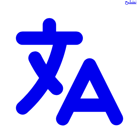
تشليح