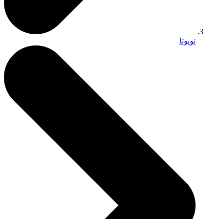
تويوتا