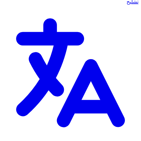
تشليح