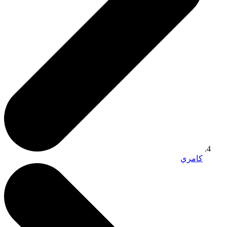
كامري