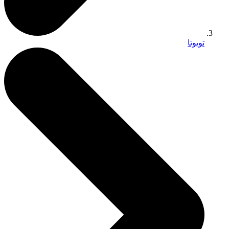
تويوتا