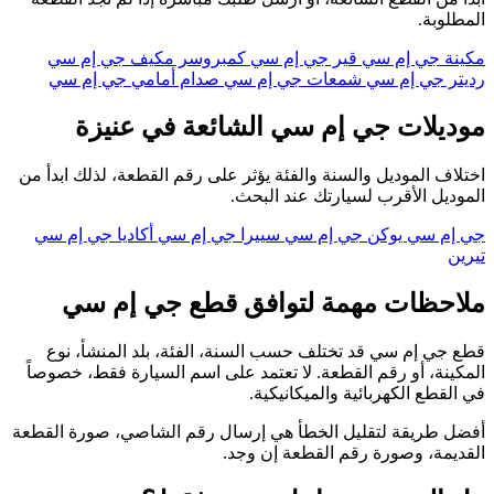
المطلوبة.
مكينة جي إم سي
قير جي إم سي
كمبروسر مكيف جي إم سي
رديتر جي إم سي
شمعات جي إم سي
صدام أمامي جي إم سي
موديلات جي إم سي الشائعة في عنيزة
اختلاف الموديل والسنة والفئة يؤثر على رقم القطعة، لذلك ابدأ من
الموديل الأقرب لسيارتك عند البحث.
جي إم سي يوكن
جي إم سي سييرا
جي إم سي أكاديا
جي إم سي
تيرين
ملاحظات مهمة لتوافق قطع جي إم سي
قطع جي إم سي قد تختلف حسب السنة، الفئة، بلد المنشأ، نوع
المكينة، أو رقم القطعة. لا تعتمد على اسم السيارة فقط، خصوصاً
في القطع الكهربائية والميكانيكية.
أفضل طريقة لتقليل الخطأ هي إرسال رقم الشاصي، صورة القطعة
القديمة، وصورة رقم القطعة إن وجد.