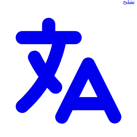
تشليح