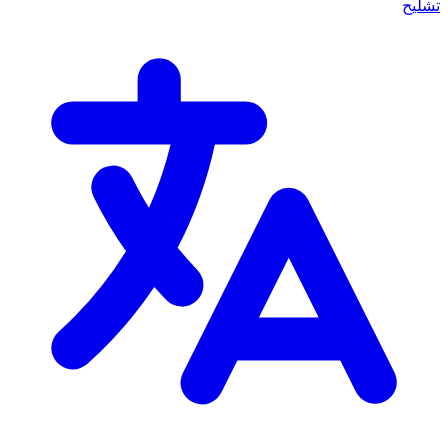
تشليح