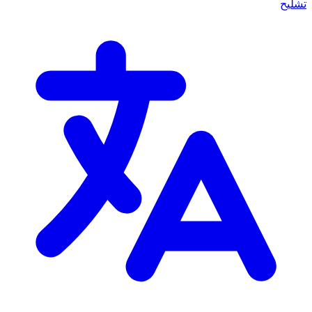
تشليح