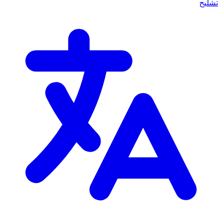
تشليح