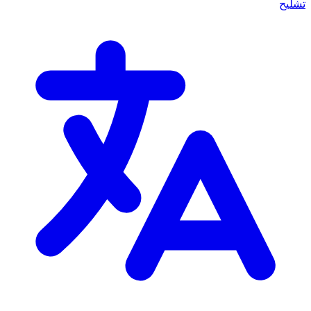
تشليح