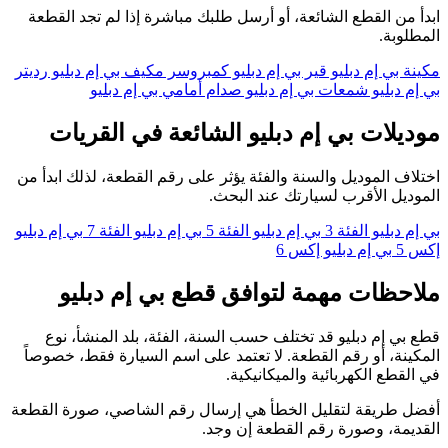
ابدأ من القطع الشائعة، أو أرسل طلبك مباشرة إذا لم تجد القطعة
المطلوبة.
مكينة بي إم دبليو
قير بي إم دبليو
كمبروسر مكيف بي إم دبليو
رديتر
بي إم دبليو
شمعات بي إم دبليو
صدام أمامي بي إم دبليو
موديلات بي إم دبليو الشائعة في القريات
اختلاف الموديل والسنة والفئة يؤثر على رقم القطعة، لذلك ابدأ من
الموديل الأقرب لسيارتك عند البحث.
بي إم دبليو الفئة 3
بي إم دبليو الفئة 5
بي إم دبليو الفئة 7
بي إم دبليو
إكس 5
بي إم دبليو إكس 6
ملاحظات مهمة لتوافق قطع بي إم دبليو
قطع بي إم دبليو قد تختلف حسب السنة، الفئة، بلد المنشأ، نوع
المكينة، أو رقم القطعة. لا تعتمد على اسم السيارة فقط، خصوصاً
في القطع الكهربائية والميكانيكية.
أفضل طريقة لتقليل الخطأ هي إرسال رقم الشاصي، صورة القطعة
القديمة، وصورة رقم القطعة إن وجد.