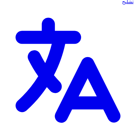
تشليح