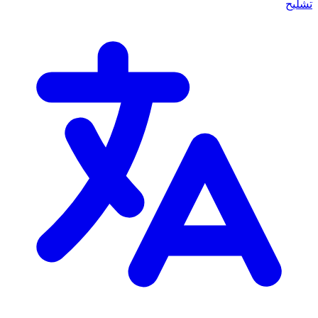
تشليح