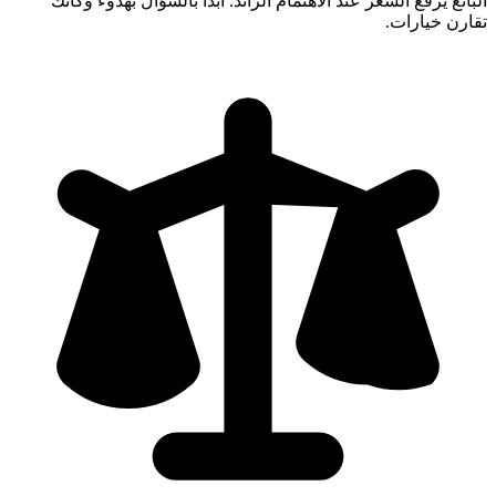
البائع يرفع السعر عند الاهتمام الزائد. ابدأ بالسؤال بهدوء وكأنك
تقارن خيارات.