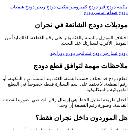
مكينة دودج
قير دودج
كمبروسر مكيف دودج
رديتر دودج
شمعات
دودج
صدام أمامي دودج
موديلات دودج الشائعة في نجران
اختلاف الموديل والسنة والفئة يؤثر على رقم القطعة، لذلك ابدأ من
الموديل الأقرب لسيارتك عند البحث.
دودج تشارجر
دودج تشالنجر
دودج دورانجو
ملاحظات مهمة لتوافق قطع دودج
قطع دودج قد تختلف حسب السنة، الفئة، بلد المنشأ، نوع المكينة، أو
رقم القطعة. لا تعتمد على اسم السيارة فقط، خصوصاً في القطع
الكهربائية والميكانيكية.
أفضل طريقة لتقليل الخطأ هي إرسال رقم الشاصي، صورة القطعة
القديمة، وصورة رقم القطعة إن وجد.
هل الموردون داخل نجران فقط؟