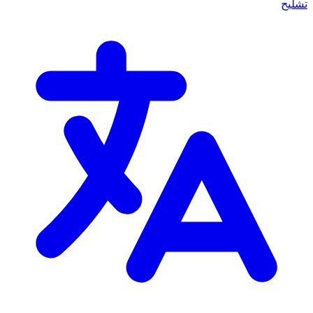
تشليح