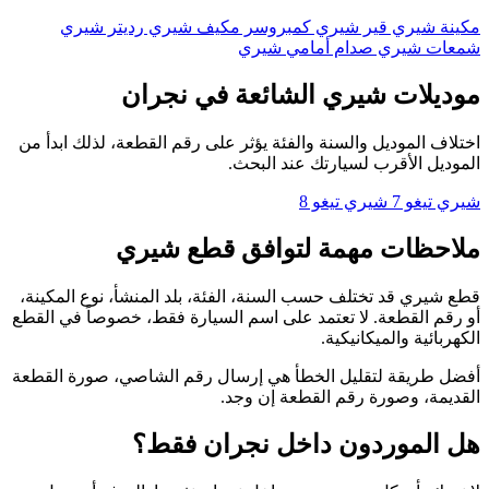
مكينة شيري
قير شيري
كمبروسر مكيف شيري
رديتر شيري
شمعات شيري
صدام أمامي شيري
موديلات شيري الشائعة في نجران
اختلاف الموديل والسنة والفئة يؤثر على رقم القطعة، لذلك ابدأ من
الموديل الأقرب لسيارتك عند البحث.
شيري تيغو 7
شيري تيغو 8
ملاحظات مهمة لتوافق قطع شيري
قطع شيري قد تختلف حسب السنة، الفئة، بلد المنشأ، نوع المكينة،
أو رقم القطعة. لا تعتمد على اسم السيارة فقط، خصوصاً في القطع
الكهربائية والميكانيكية.
أفضل طريقة لتقليل الخطأ هي إرسال رقم الشاصي، صورة القطعة
القديمة، وصورة رقم القطعة إن وجد.
هل الموردون داخل نجران فقط؟