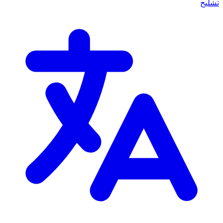
تشليح