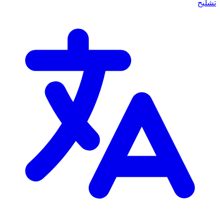
تشليح