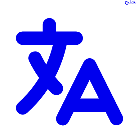
تشليح