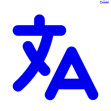
تشليح