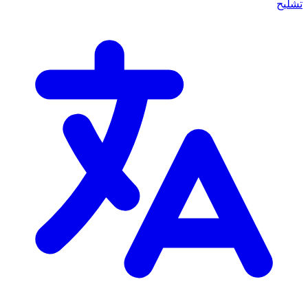
تشليح