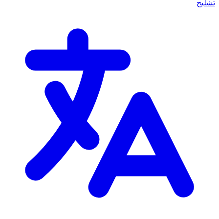
تشليح