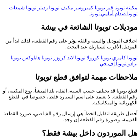
مكينة تويوتا
قير تويوتا
كمبروسر مكيف تويوتا
رديتر تويوتا
شمعات
تويوتا
صدام أمامي تويوتا
موديلات تويوتا الشائعة في بيشة
اختلاف الموديل والسنة والفئة يؤثر على رقم القطعة، لذلك ابدأ من
الموديل الأقرب لسيارتك عند البحث.
تويوتا كامري
تويوتا كورولا
تويوتا لاند كروزر
تويوتا هايلوكس
تويوتا
برادو
تويوتا إف جي
ملاحظات مهمة لتوافق قطع تويوتا
قطع تويوتا قد تختلف حسب السنة، الفئة، بلد المنشأ، نوع المكينة، أو
رقم القطعة. لا تعتمد على اسم السيارة فقط، خصوصاً في القطع
الكهربائية والميكانيكية.
أفضل طريقة لتقليل الخطأ هي إرسال رقم الشاصي، صورة القطعة
القديمة، وصورة رقم القطعة إن وجد.
هل الموردون داخل بيشة فقط؟