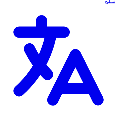
تشليح