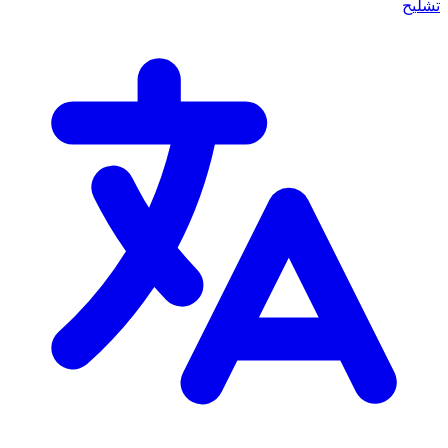
تشليح