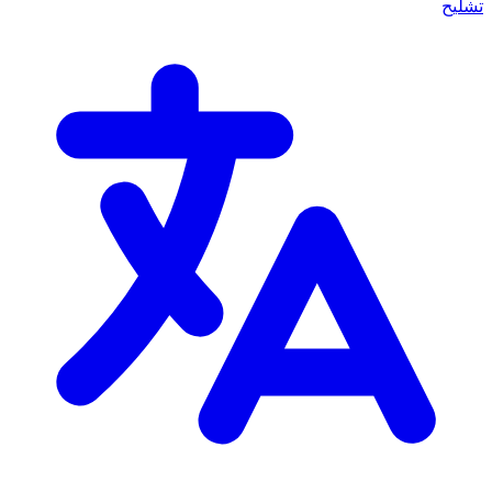
تشليح