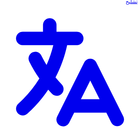
تشليح