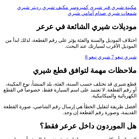
مكينة شيري
قير شيري
كمبروسر مكيف شيري
رديتر شيري
شمعات شيري
صدام أمامي شيري
موديلات شيري الشائعة في عرعر
اختلاف الموديل والسنة والفئة يؤثر على رقم القطعة، لذلك ابدأ من
الموديل الأقرب لسيارتك عند البحث.
شيري تيغو 7
شيري تيغو 8
ملاحظات مهمة لتوافق قطع شيري
قطع شيري قد تختلف حسب السنة، الفئة، بلد المنشأ، نوع المكينة،
أو رقم القطعة. لا تعتمد على اسم السيارة فقط، خصوصاً في القطع
الكهربائية والميكانيكية.
أفضل طريقة لتقليل الخطأ هي إرسال رقم الشاصي، صورة القطعة
القديمة، وصورة رقم القطعة إن وجد.
هل الموردون داخل عرعر فقط؟