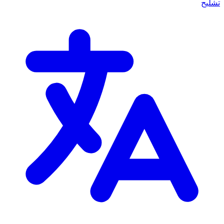
تشليح