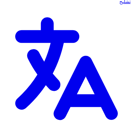
تشليح