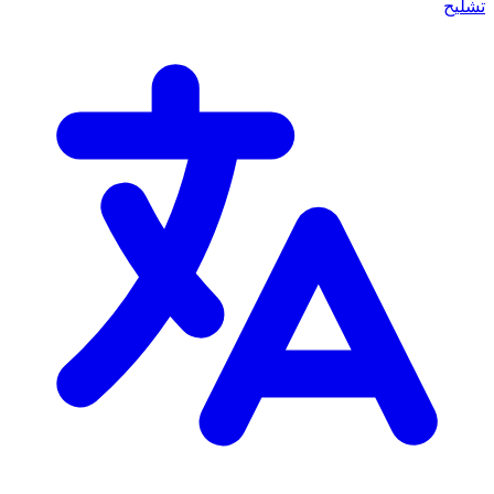
تشليح