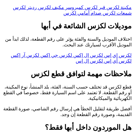
مكينة لكزس
قير لكزس
كمبروسر مكيف لكزس
رديتر لكزس
شمعات لكزس
صدام أمامي لكزس
موديلات لكزس الشائعة في أبها
اختلاف الموديل والسنة والفئة يؤثر على رقم القطعة، لذلك ابدأ من
الموديل الأقرب لسيارتك عند البحث.
لكزس إي إس
لكزس إل إكس
لكزس جي إكس
لكزس آر إكس
لكزس آي إس
لكزس إل إس
ملاحظات مهمة لتوافق قطع لكزس
قطع لكزس قد تختلف حسب السنة، الفئة، بلد المنشأ، نوع المكينة،
أو رقم القطعة. لا تعتمد على اسم السيارة فقط، خصوصاً في القطع
الكهربائية والميكانيكية.
أفضل طريقة لتقليل الخطأ هي إرسال رقم الشاصي، صورة القطعة
القديمة، وصورة رقم القطعة إن وجد.
هل الموردون داخل أبها فقط؟