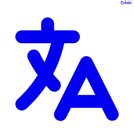
تشليح