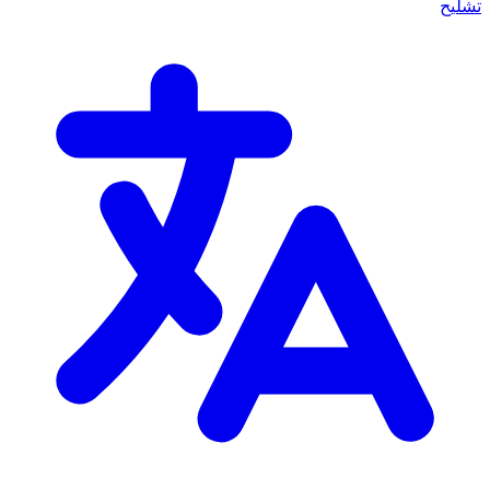
تشليح