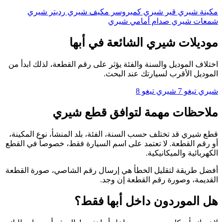
مكينة شيري
قير شيري
كمبروسر مكيف شيري
رديتر شيري
شمعات شيري
صدام أمامي شيري
موديلات شيري الشائعة في أبها
اختلاف الموديل والسنة والفئة يؤثر على رقم القطعة، لذلك ابدأ من
الموديل الأقرب لسيارتك عند البحث.
شيري تيغو 7
شيري تيغو 8
ملاحظات مهمة لتوافق قطع شيري
قطع شيري قد تختلف حسب السنة، الفئة، بلد المنشأ، نوع المكينة،
أو رقم القطعة. لا تعتمد على اسم السيارة فقط، خصوصاً في القطع
الكهربائية والميكانيكية.
أفضل طريقة لتقليل الخطأ هي إرسال رقم الشاصي، صورة القطعة
القديمة، وصورة رقم القطعة إن وجد.
هل الموردون داخل أبها فقط؟