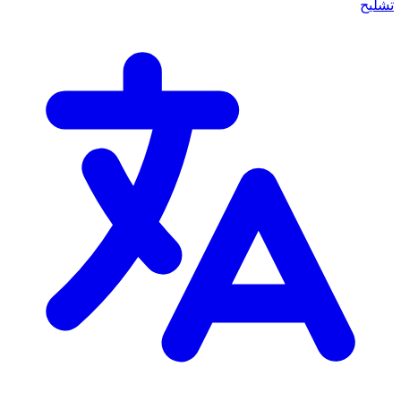
تشليح